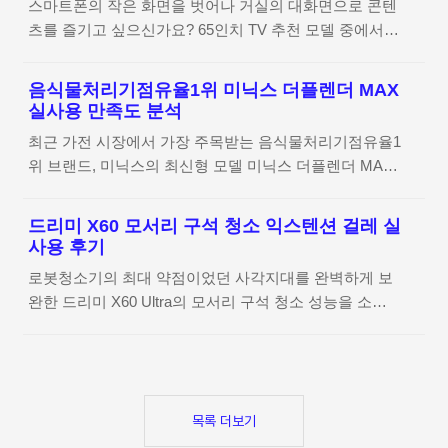
스마트폰의 작은 화면을 벗어나 거실의 대화면으로 콘텐
서 가장 큰 부피를 차지하는 가전이 바로 에어컨이다 보
매를 망설일 필요가 없겠더라고요. 넉넉한 사이즈..
츠를 즐기고 싶으신가요? 65인치 TV 추천 모델 중에서도
니 성능만큼이나 디자인을 중요하게 따져보게 되었는데
뛰어난 연결성을 자랑하는 더함 스마트tv 65인치는 구글
요. 삼성 무풍 에어컨 스탠드형은 단순히 냉방 기기를 넘
5.0 OS를 통해 아주 간편한 미러링 환경을 제공합니다.
어 거실 인테리어의 중심을 잡아주는 오브제 같은 느낌을
음식물처리기점유율1위 미닉스 더플렌더 MAX
안드로이드부터 아이폰까지, 끊김 없이 선명하게 즐기는
주더라고요. 직접 본 실물 후기로도 대만족이었습니다.투
실사용 만족도 분석
스마트 tv 미러링 최적화 방법과 활용 꿀팁을 정리해 드
박한 가전의 느낌보다는 가구와 자연스럽게 어우러지는
최근 가전 시장에서 가장 주목받는 음식물처리기점유율1
립니다. 더함 스마트tv 65인치 제품 상세 정보 확인하기
세련된 외형 덕분에 설치 전부터 기대가 컸는데, 실제로
위 브랜드, 미닉스의 최신형 모델 미닉스 더플렌더 MAX
선 없는 자유, 스마트폰 화면을 65인치 대화면에 담는 법
마주하..
를 직접 사용해 보았습니다. 압도적인 건조 성능과 사용
스마트폰 속 작은 화면으로만 보던 감동적인 여행 영상이
자 편의를 고려한 스마트 기능까지, 깐깐한 주부들 사이
나 아이들 재롱 잔치 모습을 온 가족이 함께 보고 싶을 때
드리미 X60 모서리 구석 청소 익스텐션 걸레 실
에서 입소문이 난 이유와 실제 만족도 수치를 상세히 분
가 많잖아요. 예전에는 복잡한 케이블을 연결해야 했지
사용 후기
석해 드립니다. 미닉스 더플렌더 MAX 상세 정보 확인하
만, 더함 스마트tv 65인치 모델은 무선 연결만으로 그 고
로봇청소기의 최대 약점이었던 사각지대를 완벽하게 보
기 깐깐한 주부들 사이에서 입소문 난 브랜드의 저력 요
민을 해결해주더라고요. 선의 제약 ..
완한 드리미 X60 Ultra의 모서리 구석 청소 성능을 소개
즘 가전 시장에서 가장 핫한 아이템을 꼽으라면 단연 음
합니다. 벽면을 감지하면 자동으로 확장되는 익스텐션 걸
식물처리기가 아닐까 싶어요. 그중에서도 미닉스는 감각
레 기능이 실제 주거 환경에서 얼마나 정교하게 작동하는
적인 디자인과 탄탄한 기본기로 이미 음식물처리기점유
지 실사용 후기를 통해 자세히 확인해 보세요. 드리미
율1위권을 차지하며 큰 사랑을 받고 있습니다.특히 이번
X60 Ultra 상세 정보 확인하기 로봇청소기의 고질적인 숙
에 출시된 미닉스 더플렌더 MAX는 기존 사용자들의 피
제, 모서리 청소 로봇청소기를 쓰면서 가장 아쉬웠던 순
목록 더보기
드백을 적극 반영해 용량과 성능을 한층 업그레이드했다
간은 아마 청소를 마친 뒤에도 모서리에 그대로 남아있는