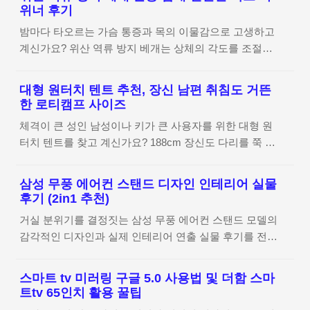
효과적이면서도, 강력한 하드웨어를 통해 오픈형의 한계
을 켜두는 환경에 맞춰 내구성을 더 강화한 제품이라고
위너 후기
를 극복한 풍성한 음질을 구현했는데요. 직접 청음하며
보시면 돼요. 하지만 삼성 LH43B는 기본적으로 스마트
밤마다 타오르는 가슴 통증과 목의 이물감으로 고생하고
느낀 저음의 타격감과 고음의 선명도 등 상세한 음질 후
TV의 기능을 모두 갖추고 있어, 요즘은 합..
계신가요? 위산 역류 방지 베개는 상체의 각도를 조절하
기를 전해드립니다. 블라우풍트 오픈픽 상세 정보 확인하
여 위산이 식도로 넘어오지 못하게 물리적으로 차단해 주
기 오픈형 이어폰의 편견을 깨는 탄탄한 사운드와 외이도
는 숙면 필수템입니다. 오늘은 씨위너 경사 베개를 활용
염 방지 보통 귀를 꽉 막지 않는 오픈형 이어폰이라고 하
대형 원터치 텐트 추천, 장신 남편 취침도 거뜬
해 밤새 편안한 각도를 유지하며 숙면을 취하는 방법과
면 음질이 가볍거나 저음이 부족할 것이라는 선입견을 갖
한 로티캠프 사이즈
실제 효과를 정리해 드립니다. 제품 상세 정보 확인하기
기 쉬운데요. 저 역시 처음에는 편리함 때문에 선택했지
체격이 큰 성인 남성이나 키가 큰 사용자를 위한 대형 원
잠들기 전 물 한 잔도 부담스러운 이유와 대처법 평소 소
만, 막상 음악을 재생해 보니 예상보다 훨씬 탄탄한 소리
터치 텐트를 찾고 계신가요? 188cm 장신도 다리를 쭉 뻗
화력이 약하거나 위식도 역류 증상이 있는 분들은 저녁
에 깜짝 놀..
고 숙면할 수 있는 로티캠프의 압도적인 실내 사이즈와
식사 후 눕는 것 자체가 큰 스트레스로 다가오곤 하더라
공간 활용도를 실제 측정 기준과 함께 상세히 분석해 드
고요. 분명히 식사 후 충분한 시간이 지났음에도 불구하
삼성 무풍 에어컨 스탠드 디자인 인테리어 실물
립니다. 로티캠프 대형 사이즈 상세 정보 확인하기 키 큰
고, 막상 평평한 바닥에 누우면 목에 무언가 걸린 듯한 이
후기 (2in1 추천)
사용자들의 텐트 고민 보통 원터치 텐트라고 하면 공간이
물감이나 타오르는 듯한 자극 때문에 자다 깨기를 반복하
거실 분위기를 결정짓는 삼성 무풍 에어컨 스탠드 모델의
협소해서 체격이 큰 성인 남성들에게는 늘 불편한 숙제
게 되거든요. 이런 증상은 단순히 숙면을 방해하는 것을
감각적인 디자인과 실제 인테리어 연출 실물 후기를 전해
같았을 거예요. 저도 키가 큰 편이라 텐트 안에서 제대로
넘어..
드립니다. 단순한 가전을 넘어 공간의 품격을 높여주는
눕지 못하고 대각선으로 몸을 구부려야 했던 경험이 많았
슬림한 라인과 세련된 메탈 패널의 매력을 상세히 확인해
거든요. 하지만 이번 로티캠프 모델을 살펴보면서 가장
스마트 tv 미러링 구글 5.0 사용법 및 더함 스마
보세요. 삼성 무풍 에어컨 제품 상세 정보 확인하기 거실
반가웠던 점은 바로 '장신 사용자'들을 배려한 넉넉한 설
트tv 65인치 활용 꿀팁
인테리어의 완성, 삼성 무풍 에어컨 스탠드 선택 거실에
계였어요.더 이상 좁은 공간 때문에 대형 원터치 텐트 구