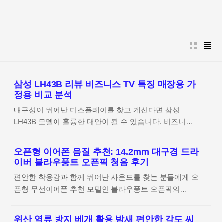
본문 바로가기
삼성 LH43B 리뷰 비즈니스 TV 특징 매장용 가
정용 비교 분석
내구성이 뛰어난 디스플레이를 찾고 계신다면 삼성
LH43B 모델이 훌륭한 대안이 될 수 있습니다. 비즈니스
TV 특징을 기반으로 설계되어 매장용 가정용 비교 시 각
각 어떤 장점이 있는지, 그리고 왜 최근 일반 사용자들 사
오픈형 이어폰 음질 추천: 14.2mm 대구경 드라
이에서도 가성비 모델로 입소문이 났는지 실사용 리뷰를
이버 블라우풍트 오픈픽 청음 후기
통해 상세히 알아보겠습니다. 삼성 LH43B 제품 상세 정
편안한 착용감과 함께 뛰어난 사운드를 찾는 분들에게 오
보 확인하기 비즈니스 TV와 일반 가정용 TV의 차이점 보
픈형 무선이어폰 추천 모델인 블라우풍트 오픈픽의
통 TV를 고를 때 '비즈니스 TV'라는 명칭을 보면 일반 가
14.2mm 대구경 드라이버는 놀라운 청취 경험을 선사합
정용과 무엇이 다른지 궁금하실 거예요. 쉽게 설명해 드
니다. 특히 귀를 막지 않는 구조 덕분에 외이도염 방지에
리면, 비즈니스 모델은 매장이나 사무실처럼 장시간 화면
위산 역류 방지 베개 활용 밤새 편안한 각도 씨