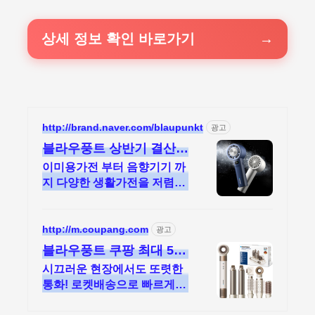
상세 정보 확인 바로가기
http://brand.naver.com/blaupunkt
광고
블라우풍트 상반기 결산
썸머 블루 프라이데이!
이미용가전 부터 음향기기 까
지 다양한 생활가전을 저렴한
가격으로 만나보세요!
http://m.coupang.com
광고
블라우풍트 쿠팡 최대 5%
캐시적립
시끄러운 현장에서도 또렷한
통화! 로켓배송으로 빠르게.
격한 활동에도 안정적인 착용