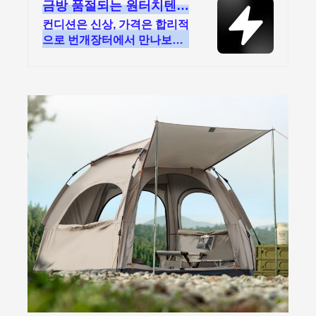
금방 품절되는 원터치텐트
국내 최대 브랜드 중고거
컨디션은 신상, 가격은 합리적
래
으로 번개장터에서 만나보세
요! 전국 각지에서 올라오는
전국구 최다 상품 매일 10만
개 이상의 신규 상품 업로드