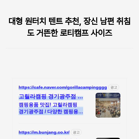
본문 바로가기
대형 원터치 텐트 추천, 장신 남편 취침
도 거뜬한 로티캠프 사이즈
https://cafe.naver.com/gorillacampingggg
광고
고릴라캠핑 경기광주점 떠
나자 어디든 너랑은 다좋
캠핑용품 맛집! 고릴라캠핑
아
경기광주점 / 다양한 캠핑용품
초특가판매/ 넓은 주차장
https://m.bunjang.co.kr/
광고