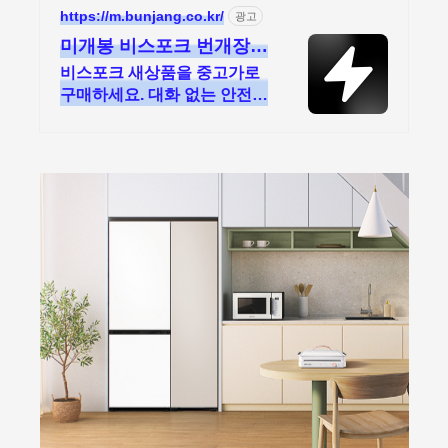
https://m.bunjang.co.kr/
광고
미개봉 비스포크 번개장터
국내 최대 브랜드 중고거
비스포크 새상품을 중고가로
래
구매하세요. 대화 없는 안전결
제로 간편하게! 전국 각지에
서 올라오는 전국구 최다 상품
매일 10만 개 이상의 신규 상
품 업로드