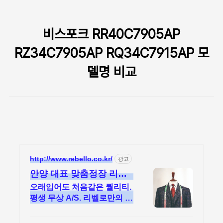
본문 바로가기
비스포크 RR40C7905AP
RZ34C7905AP RQ34C7915AP 모
델명 비교
http://www.rebello.co.kr/
광고
안양 대표 맞춤정장 리벨
로
오래입어도 처음같은 퀄리티.
평생 무상 A/S. 리벨로만의 하
이브리드 제작 공법!